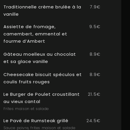
Traditionnelle crème brulée à la
7.9€
vanille
Assiette de fromage,
9.5€
camembert, emmental et
fourme d’Ambert
Gâteau moelleux au chocolat
8.9€
et sa glace vanille
Cheesecake biscuit spéculos et
8.9€
coulis fruits rouges
Le Burger de Poulet croustillant
21.5€
au vieux cantal
Frites maison et salade
Le Pavé de Rumsteak grillé
24.5€
Sauce poivre, frites maison et salade