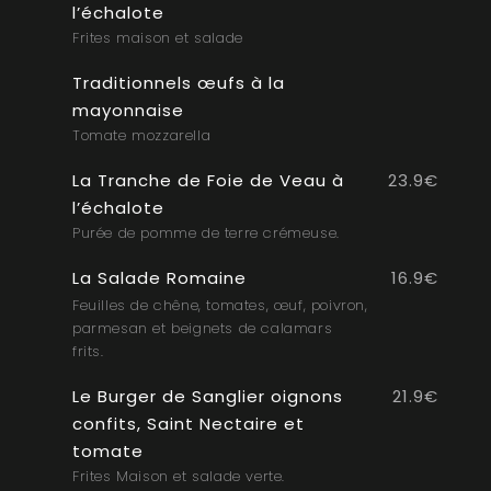
l’échalote
Frites maison et salade
Traditionnels œufs à la
mayonnaise
Tomate mozzarella
La Tranche de Foie de Veau à
23.9€
l’échalote
Purée de pomme de terre crémeuse.
La Salade Romaine
16.9€
Feuilles de chêne, tomates, œuf, poivron,
parmesan et beignets de calamars
frits.
Le Burger de Sanglier oignons
21.9€
confits, Saint Nectaire et
tomate
Frites Maison et salade verte.