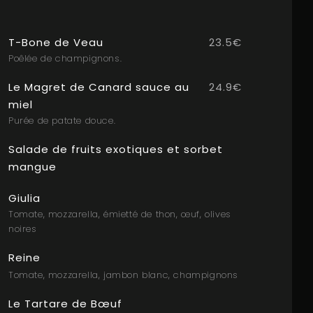
T-Bone de Veau
23.5€
Poêlée de champignons.
Le Magret de Canard sauce au
24.9€
miel
Purée de patate douce.
Salade de fruits exotiques et sorbet
mangue
Giulia
Tomate, mozzarella, émietté de thon, œuf, olives
noires
Reine
Tomate, mozzarella, jambon blanc, champignons
Le Tartare de Bœuf