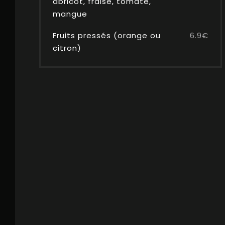
abricot, fraise, tomate,
mangue
Fruits pressés (orange ou
6.9€
citron)