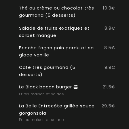
Thé ou crème ou chocolat très
10.9€
gourmand (5 desserts)
Salade de fruits exotiques et
8.9€
sorbet mangue
Brioche façon pain perdu et sa
8.5€
glace vanille
Café très gourmand (5
9.9€
desserts)
Le Black bacon burger
21.5€
Frites maison et salade
La Belle Entrecôte grillée sauce
29.5€
gorgonzola
Frites maison et salade