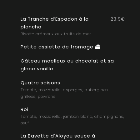
La Tranche d’Espadon à la
23.9€
plancha
Risotto crémeux aux fruits de mer.
Petite assiette de fromage
Gâteau moelleux au chocolat et sa
glace vanille
Quatre saisons
Tomate, mozzarella, asperges, aubergines
grillées, poivrons
Roi
Tomate, mozzarella, jambon blanc, champignons,
œuf
La Bavette d’Aloyau sauce à