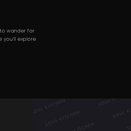
 to wander far
 you’ll explore