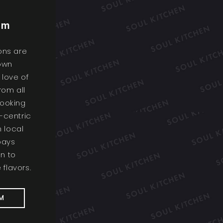
im
ions are
 own
 love of
rom all
cooking
-centric
 local
pays
on to
 flavors.
M