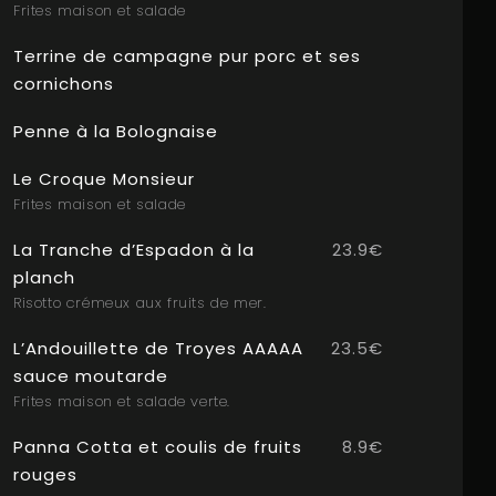
Frites maison et salade
Terrine de campagne pur porc et ses
cornichons
Penne à la Bolognaise
Le Croque Monsieur
Frites maison et salade
La Tranche d’Espadon à la
23.9€
planch
Risotto crémeux aux fruits de mer.
L’Andouillette de Troyes AAAAA
23.5€
sauce moutarde
Frites maison et salade verte.
Panna Cotta et coulis de fruits
8.9€
rouges