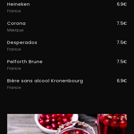
Heineken
6.9€
France
Corona
7.5€
Mexique
Desperados
7.5€
France
Pelforth Brune
7.5€
France
Bière sans alcool Kronenbourg
6.9€
France