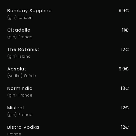
Bombay Sapphire
9.9€
(gin) London
Citadelle
11€
(gin) France
The Botanist
12€
(gin) Island
Absolut
9.9€
(vodka) Suède
Normindia
13€
(gin) France
Mistral
12€
(gin) France
Bistro Vodka
12€
France