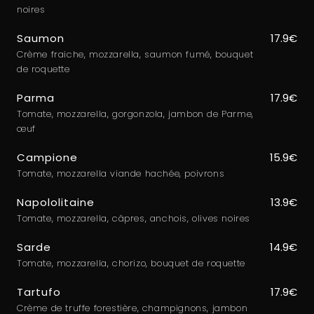
noires
Saumon
17.9€
Crème fraiche, mozzarella, saumon fumé, bouquet
de roquette
Parma
17.9€
Tomate, mozzarella, gorgonzola, jambon de Parme,
œuf
Campione
15.9€
Tomate, mozzarella viande hachée, poivrons
Napololitaine
13.9€
Tomate, mozzarella, câpres, anchois, olives noires
Sarde
14.9€
Tomate, mozzarella, chorizo, bouquet de roquette
Tartufo
17.9€
Crème de truffe forestière, champignons, jambon