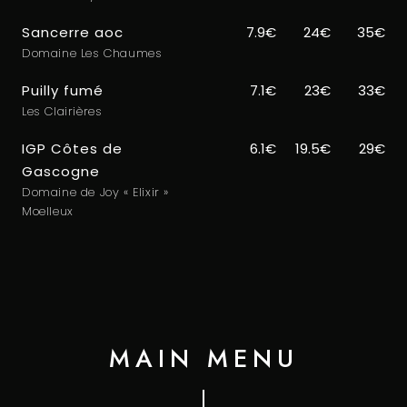
Sancerre aoc
7.9€
24€
35€
Domaine Les Chaumes
Puilly fumé
7.1€
23€
33€
Les Clairières
IGP Côtes de
6.1€
19.5€
29€
Gascogne
Domaine de Joy « Elixir »
Moelleux
MAIN MENU