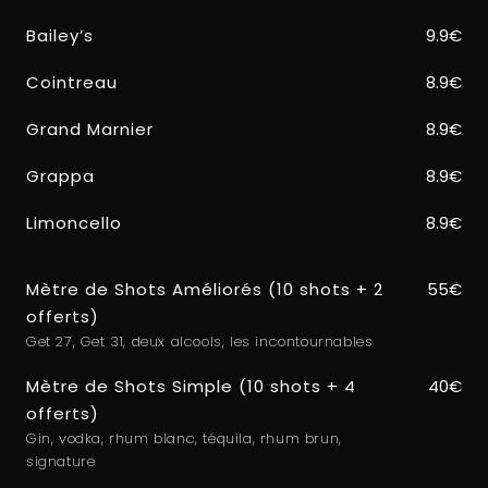
Bailey’s
9.9€
Cointreau
8.9€
Grand Marnier
8.9€
Grappa
8.9€
Limoncello
8.9€
Mètre de Shots Améliorés (10 shots + 2
55€
offerts)
Get 27, Get 31, deux alcools, les incontournables
Mètre de Shots Simple (10 shots + 4
40€
offerts)
Gin, vodka, rhum blanc, téquila, rhum brun,
signature