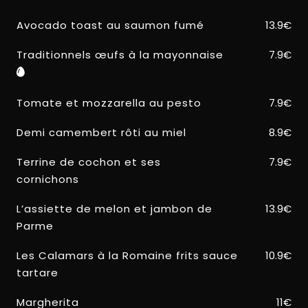
Avocado toast au saumon fumé
13.9€
Traditionnels œufs à la mayonnaise
7.9€
Tomate et mozzarella au pesto
7.9€
Demi camembert rôti au miel
8.9€
Terrine de cochon et ses
7.9€
cornichons
L’assiette de melon et jambon de
13.9€
Parme
Les Calamars à la Romaine frits sauce
10.9€
tartare
Margherita
11€