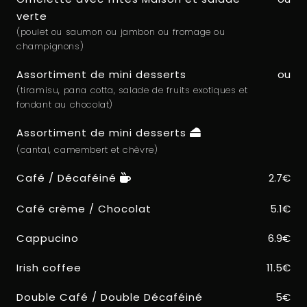
verte
(poulet ou saumon ou jambon ou fromage ou
champignons)
Assortiment de mini desserts
ou
(tiramisu, pana cotta, salade de fruits exotiques et
fondant au chocolat)
Assortiment de mini desserts
(cantal, camembert et chèvre)
Café / Décaféiné
2.7€
Café crème / Chocolat
5.1€
Cappucino
6.9€
Irish coffee
11.5€
Double Café / Double Décaféiné
5€