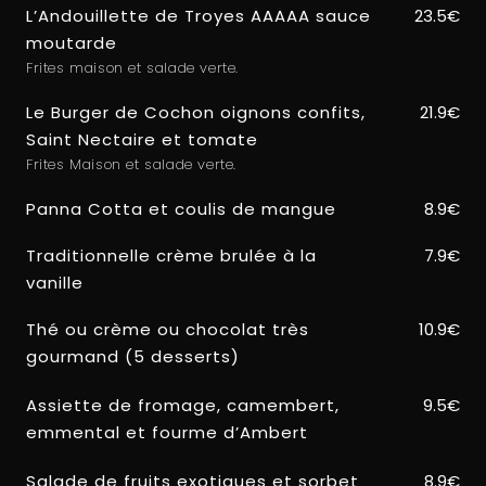
L’Andouillette de Troyes AAAAA sauce
23.5€
moutarde
Frites maison et salade verte.
Le Burger de Cochon oignons confits,
21.9€
Saint Nectaire et tomate
Frites Maison et salade verte.
Panna Cotta et coulis de mangue
8.9€
Traditionnelle crème brulée à la
7.9€
vanille
Thé ou crème ou chocolat très
10.9€
gourmand (5 desserts)
Assiette de fromage, camembert,
9.5€
emmental et fourme d’Ambert
Salade de fruits exotiques et sorbet
8.9€