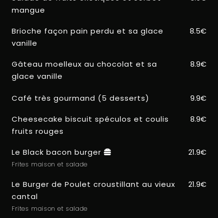
mangue
Brioche façon pain perdu et sa glace
8.5€
vanille
Gâteau moelleux au chocolat et sa
8.9€
glace vanille
Café très gourmand (5 desserts)
9.9€
Cheesecake biscuit spéculos et coulis
8.9€
fruits rouges
Le Black bacon burger
21.9€
Frites maison et salade
Le Burger de Poulet croustillant au vieux
21.9€
cantal
Frites maison et salade