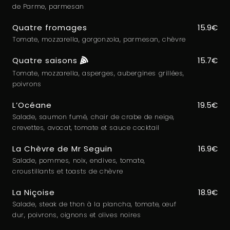
de Parme, parmesan
Quatre fromages
15.9€
Tomate, mozzarella, gorgonzola, parmesan, chèvre
Quatre saisons
15.7€
Tomate, mozzarella, asperges, aubergines grillées,
poivrons
L’Océane
19.5€
Salade, saumon fumé, chair de crabe de neige,
crevettes, avocat, tomate et sauce cocktail
La Chèvre de Mr Seguin
16.9€
Salade, pommes, noix, endives, tomate,
croustillants et toasts de chèvre
La Niçoise
18.9€
Salade, steak de thon à la plancha, tomate, œuf
dur, poivrons, oignons et olives noires