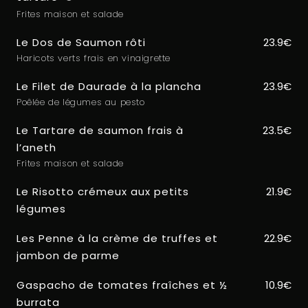
Frites maison et salade
Le Dos de Saumon rôti
23.9€
Haricots verts frais en vinaigrette
Le Filet de Daurade à la plancha
23.9€
Poêlée de légumes au pesto
Le Tartare de saumon frais à
23.5€
l’aneth
Frites maison et salade
Le Risotto crémeux aux petits
21.9€
légumes
Les Penne à la crème de truffes et
22.9€
jambon de parme
Gaspacho de tomates fraîches et ½
10.9€
burrata