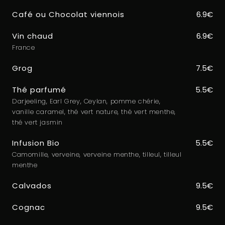
Café ou Chocolat viennois
6.9€
Vin chaud
6.9€
France
Grog
7.5€
Thé parfumé
5.5€
Darjeeling, Earl Grey, Ceylan, pomme chérie,
vanille caramel, thé vert nature, thé vert menthe,
thé vert jasmin
Infusion Bio
5.5€
Camomille, verveine, verveine menthe, tilleul, tilleul
menthe
Calvados
9.5€
Cognac
9.5€