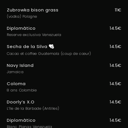
Zubrowka bison grass
11€
(vodka) Pologne
Diplomâtico
14.5€
Reserve exclusiva Venezuela
Secha de la Silva
14.5€
Cacao et coffee Guatemala (coup de cœur)
Navy Island
14.5€
Jamaica
Coloma
14.5€
8 ans Colombie
Doorly’s X.O
14.5€
L’île de la Barbade (Antilles)
Diplomâtico
14.5€
Blanc Planas Venezuela