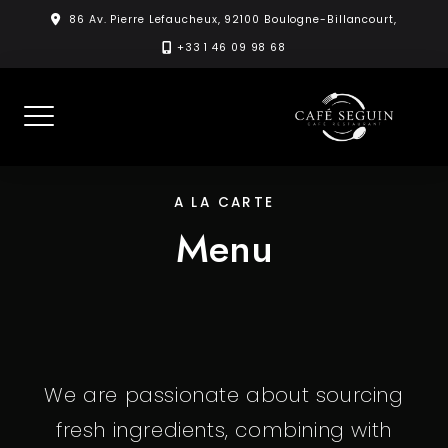
Skip
86 Av. Pierre Lefaucheux, 92100 Boulogne-Billancourt,
to
+33 1 46 09 98 68
content
A LA CARTE
Menu
We are passionate about sourcing
fresh ingredients, combining with