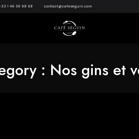
+33 1 46 09 98 68
contact@cafeseguin.com
egory :
Nos gins et v